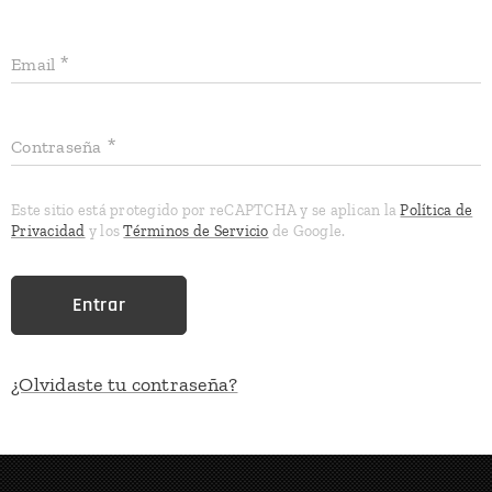
Email
Contraseña
Este sitio está protegido por reCAPTCHA y se aplican la
Política de
Privacidad
y los
Términos de Servicio
de Google.
Entrar
¿Olvidaste tu contraseña?