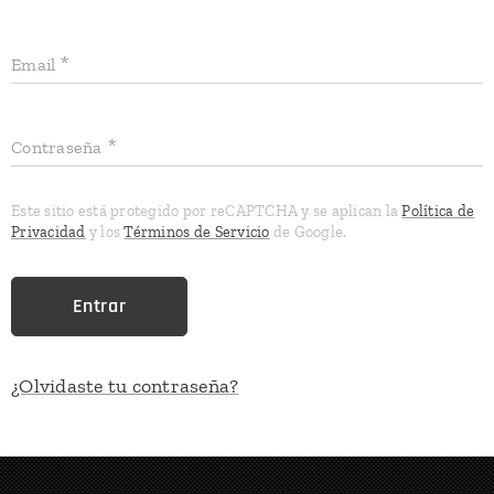
Email
Contraseña
Este sitio está protegido por reCAPTCHA y se aplican la
Política de
Privacidad
y los
Términos de Servicio
de Google.
Entrar
¿Olvidaste tu contraseña?