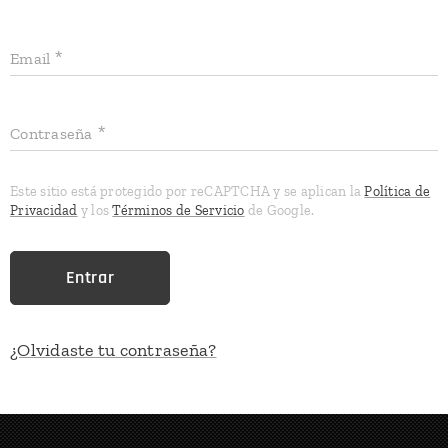
Email
Contraseña
Este sitio está protegido por reCAPTCHA y se aplican la
Política de
Privacidad
y los
Términos de Servicio
de Google.
Entrar
¿Olvidaste tu contraseña?