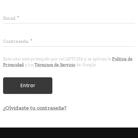
Email
Contraseña
Este sitio está protegido por reCAPTCHA y se aplican la
Política de
Privacidad
y los
Términos de Servicio
de Google.
Entrar
¿Olvidaste tu contraseña?