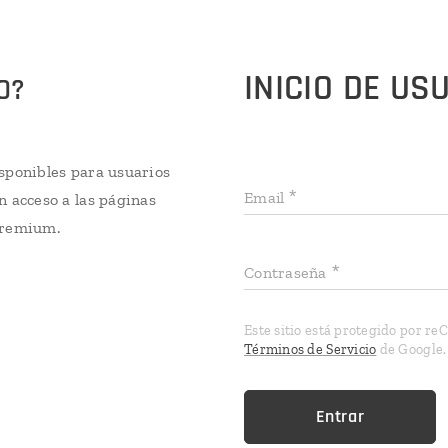
INICIO DE US
O?
sponibles para usuarios
Email
n acceso a las páginas
Premium.
Contraseña
Este sitio está protegido por r
Términos de Servicio
de Google.
Entrar