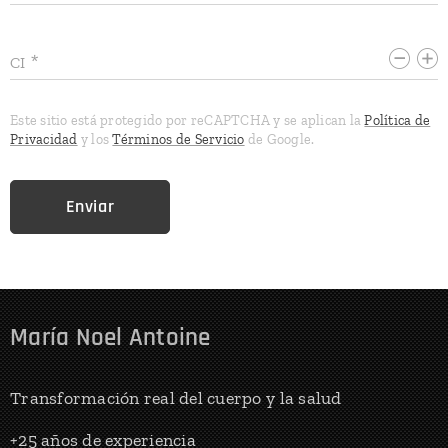
CI
Este sitio está protegido por reCAPTCHA y se aplican la
Política de
Privacidad
y los
Términos de Servicio
de Google.
Enviar
María Noel Antoine
Transformación real del cuerpo y la salud
+25 años de experiencia