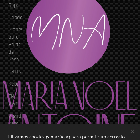
Ropa
Capacitaciones
Planes
para
Bajar
de
Peso
ONLINE
Keto
EN
VIVO
Viandas
Keto
Via
Utilizamos cookies (sin azúcar) para permitir un correcto