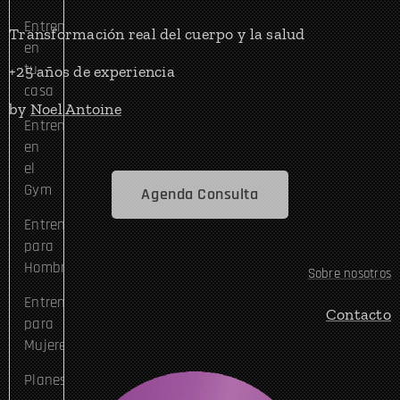
Entrená
Transformación real del cuerpo y la salud
en
tu
+25 años de experiencia
casa
by
Noel Antoine
Entrená
en
el
Gym
Agenda Consulta
Entrenamiento
para
Hombres
Sobre nosotros
Entrenamiento
Contacto
para
Mujeres
Planes