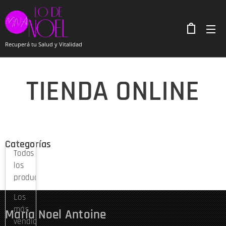
Recuperá tu Salud y Vitalidad
TIENDA ONLINE
Categorías
Todos
los
productos
Los
más
María Noel Antoine
vendidos