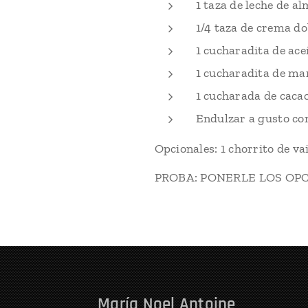
1 taza de leche de a
1/4 taza de crema do
1 cucharadita de ace
1 cucharadita de ma
1 cucharada de caca
Endulzar a gusto con
Opcionales: 1 chorrito de vai
PROBA: PONERLE LOS OP
María Noel Antoine