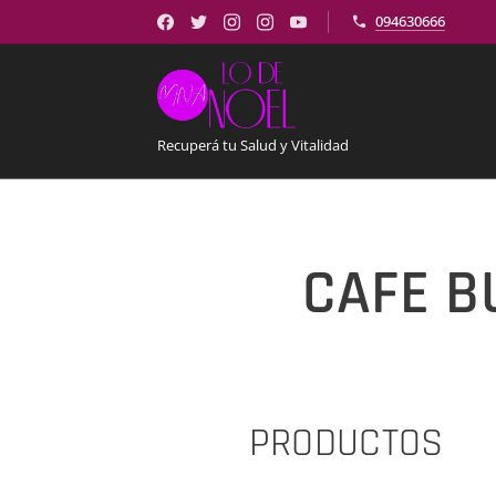
094630666
Recuperá tu Salud y Vitalidad
CAFE B
PRODUCTOS