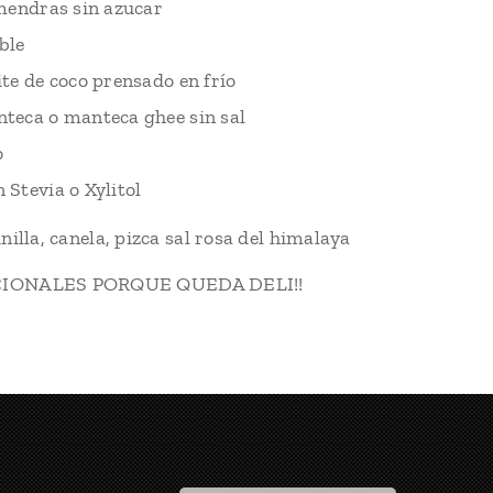
lmendras sin azucar
ble
ite de coco prensado en frío
nteca o manteca ghee sin sal
o
 Stevia o Xylitol
nilla, canela, pizca sal rosa del himalaya
CIONALES PORQUE QUEDA DELI!!