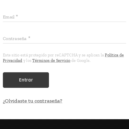
Email
Contraseña
Este sitio está protegido por reCAPTCHA y se aplican la
Política de
Privacidad
y los
Términos de Servicio
de Google.
Entrar
¿Olvidaste tu contraseña?