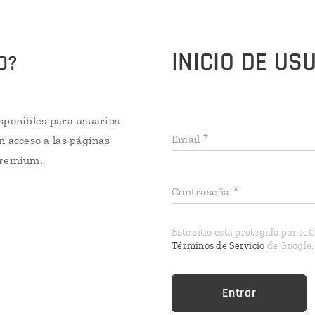
INICIO DE US
O?
sponibles para usuarios
Email
n acceso a las páginas
Premium.
Contraseña
Este sitio está protegido por r
Términos de Servicio
de Google.
Entrar