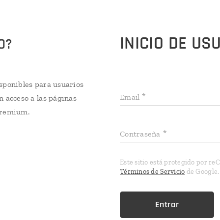
INICIO DE US
O?
sponibles para usuarios
Email
n acceso a las páginas
Premium.
Contraseña
Este sitio está protegido por r
Términos de Servicio
de Google.
Entrar