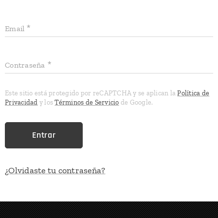
Email
Contraseña
Este sitio está protegido por reCAPTCHA y se aplican la
Política de
Privacidad
y los
Términos de Servicio
de Google.
Entrar
¿Olvidaste tu contraseña?