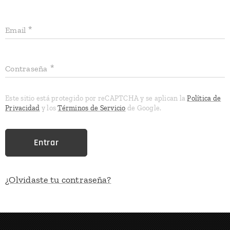
Email
Contraseña
Este sitio está protegido por reCAPTCHA y se aplican la
Política de
Privacidad
y los
Términos de Servicio
de Google.
Entrar
¿Olvidaste tu contraseña?