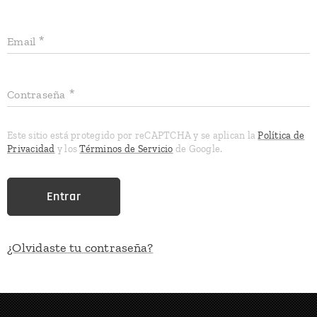
Email
Contraseña
Este sitio está protegido por reCAPTCHA y se aplican la
Política de
Privacidad
y los
Términos de Servicio
de Google.
Entrar
¿Olvidaste tu contraseña?