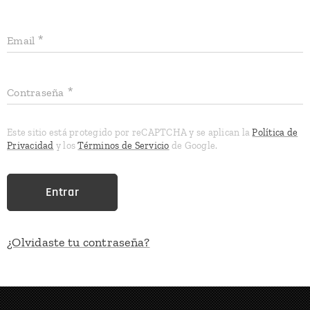
Email
Contraseña
Este sitio está protegido por reCAPTCHA y se aplican la
Política de
Privacidad
y los
Términos de Servicio
de Google.
Entrar
¿Olvidaste tu contraseña?