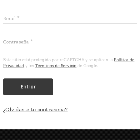
Email
Contraseña
Este sitio está protegido por reCAPTCHA y se aplican la
Política de
Privacidad
y los
Términos de Servicio
de Google.
Entrar
¿Olvidaste tu contraseña?