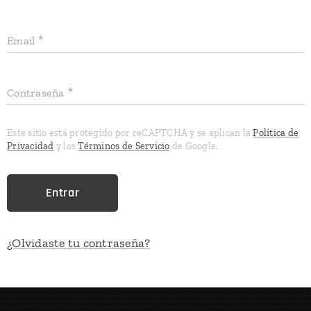
Email
Contraseña
Este sitio está protegido por reCAPTCHA y se aplican la
Política de
Privacidad
y los
Términos de Servicio
de Google.
Entrar
¿Olvidaste tu contraseña?