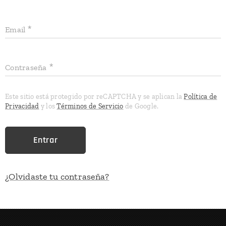
Email
Contraseña
Este sitio está protegido por reCAPTCHA y se aplican la
Política de
Privacidad
y los
Términos de Servicio
de Google.
Entrar
¿Olvidaste tu contraseña?