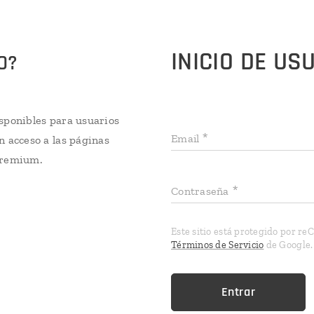
INICIO DE US
O?
sponibles para usuarios
Email
n acceso a las páginas
Premium.
Contraseña
Este sitio está protegido por r
Términos de Servicio
de Google.
Entrar