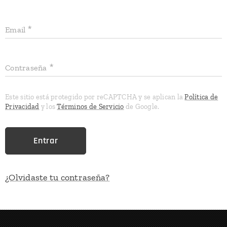
Email
Contraseña
Este sitio está protegido por reCAPTCHA y se aplican la
Política de
Privacidad
y los
Términos de Servicio
de Google.
Entrar
¿Olvidaste tu contraseña?