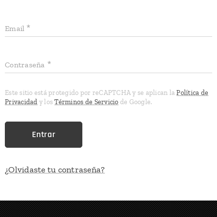
Email
Contraseña
Este sitio está protegido por reCAPTCHA y se aplican la
Política de
Privacidad
y los
Términos de Servicio
de Google.
Entrar
¿Olvidaste tu contraseña?