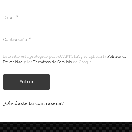
Email
Contraseña
Este sitio está protegido por reCAPTCHA y se aplican la
Política de
Privacidad
y los
Términos de Servicio
de Google.
Entrar
¿Olvidaste tu contraseña?