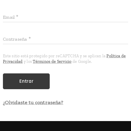
Email
Contraseña
Este sitio está protegido por reCAPTCHA y se aplican la
Política de
Privacidad
y los
Términos de Servicio
de Google.
Entrar
¿Olvidaste tu contraseña?