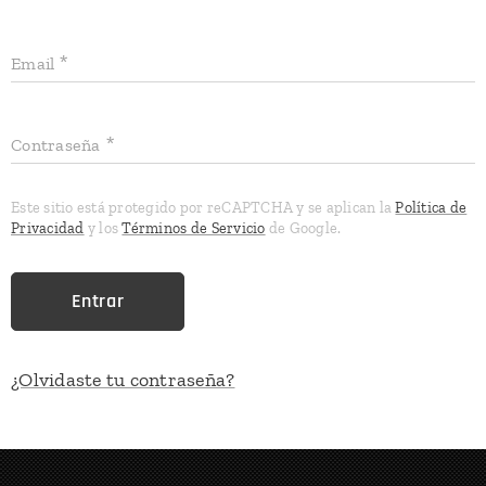
Email
Contraseña
Este sitio está protegido por reCAPTCHA y se aplican la
Política de
Privacidad
y los
Términos de Servicio
de Google.
Entrar
¿Olvidaste tu contraseña?